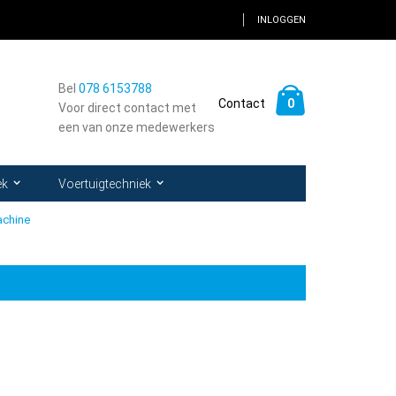
INLOGGEN
Bel
078 6153788
Winkelwagen
0
Contact
Voor direct contact met
een van onze medewerkers
k
ek
Voertuigtechniek
achine