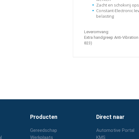
Zacht en schokvrij ops
Constant-Electronic le
belasting
Leveromvang:
Extra handgreep Anti-Vibration
823)
Producten
Direct naar
Gereedschap
Automotive Portal
l
Werkplaats
KMS