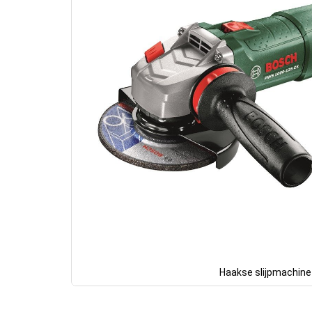
Haakse slijpmachine
Ga
naar