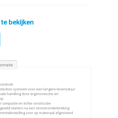
 te bekijken
formatie
 controle
otection systeem voor een langere levensduur
timale handling door ergonomische en
ep
 compacte en lichte constructie
gewild starten na een stroomonderbreking
erentalinstelling voor op materiaal afgestemd