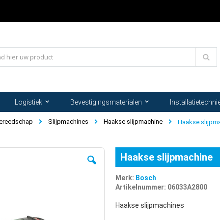
Zoe
Logistiek
Bevestigingsmaterialen
Installatietechni
gereedschap
Slijpmachines
Haakse slijpmachine
Haakse slijpm
Haakse slijpmachine
Merk:
Bosch
Artikelnummer: 06033A2800
Haakse slijpmachines