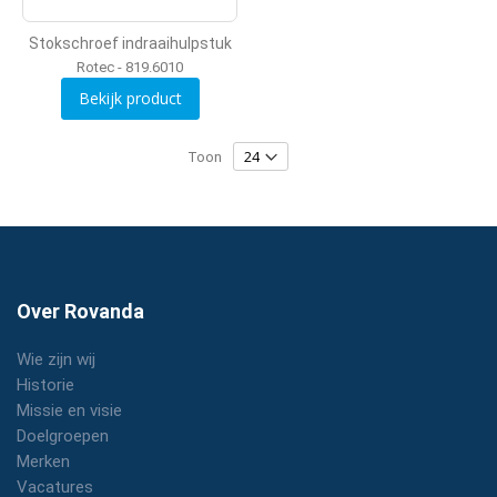
Stokschroef indraaihulpstuk
Rotec - 819.6010
Bekijk product
Toon
Over Rovanda
Wie zijn wij
Historie
Missie en visie
Doelgroepen
Merken
Vacatures