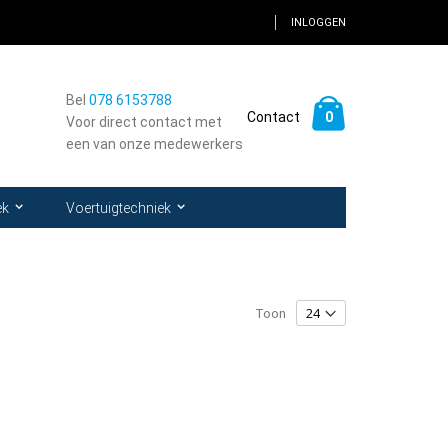
INLOGGEN
Bel
078 6153788
Winkelwagen
0
Contact
Voor direct contact met
een van onze medewerkers
k
ek
Voertuigtechniek
Toon