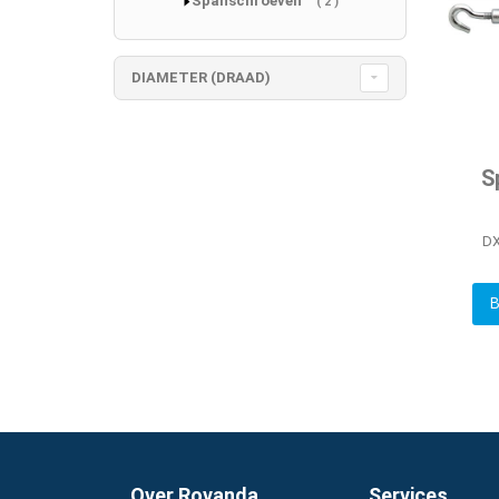
Spanschroeven
producten
2
DIAMETER (DRAAD)
S
DX
B
Over Rovanda
Services