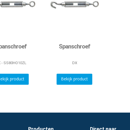
panschroef
Spanschroef
 - SS80HO10ZL
DX
ekijk product
Bekijk product
Producten
Direct naar