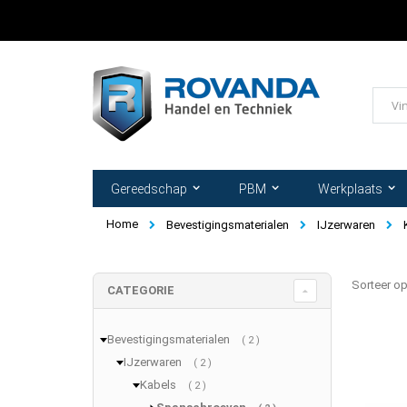
Ga
naar
de
inhoud
Zoek
Gereedschap
PBM
Werkplaats
Home
Bevestigingsmaterialen
IJzerwaren
Sorteer o
CATEGORIE
Bevestigingsmaterialen
producten
2
IJzerwaren
producten
2
Kabels
producten
2