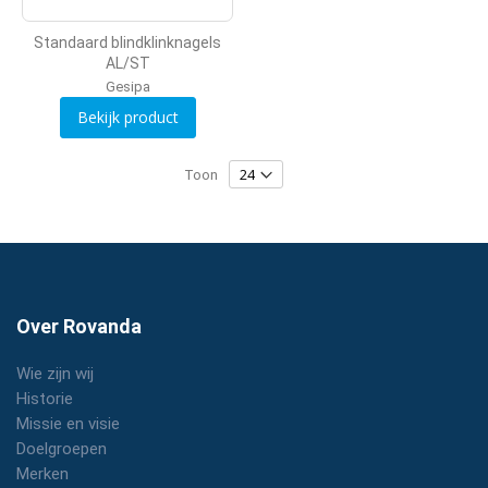
Standaard blindklinknagels
AL/ST
Gesipa
Bekijk product
Toon
Over Rovanda
Wie zijn wij
Historie
Missie en visie
Doelgroepen
Merken