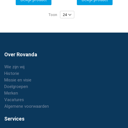
Toon
Over Rovanda
Wie zijn wij
Historie
Missie en visie
Doelgroepen
Merken
Vacatures
Algemene voorwaarden
Services