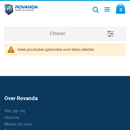
Ga
Wi
naar
Zoek
0
de
inhoud
Filteren
Geen producten gevonden voor deze selectie.
Over Rovanda
Wie zijn wij
Historie
Missie en visie