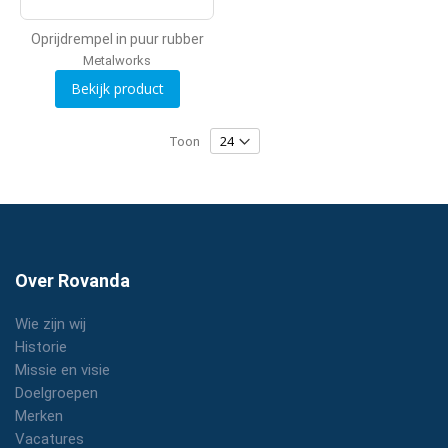
Oprijdrempel in puur rubber
Metalworks
Bekijk product
Toon
Over Rovanda
Wie zijn wij
Historie
Missie en visie
Doelgroepen
Merken
Vacatures