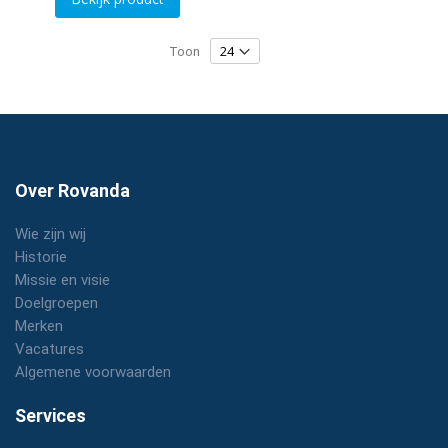
Toon
Over Rovanda
Wie zijn wij
Historie
Missie en visie
Doelgroepen
Merken
Vacatures
Algemene voorwaarden
Services