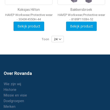
Koksjas Hilton
Bakkersbroek
HAVEP Workwear/Protective wear
HAVEP Workwear/Protective wear
- 3043K4550H-44
- 8189P1100H-52
Bekijk product
Bekijk product
Toon
Over Rovanda
Wie zijn wij
Historie
Missie en visie
Doelgroepen
Merken