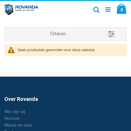
Ga
Wi
naar
Zoek
0
de
inhoud
Filteren
Geen producten gevonden voor deze selectie.
Over Rovanda
Wie zijn wij
Historie
Missie en visie