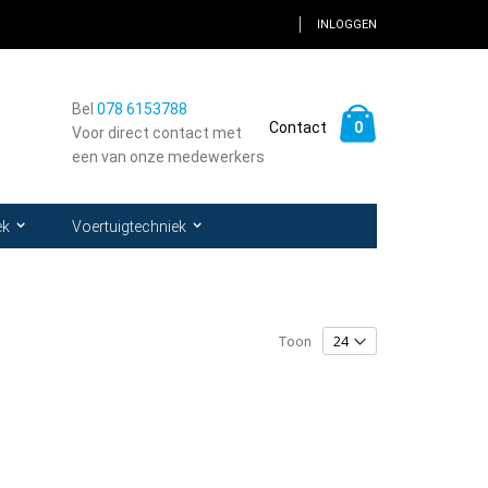
INLOGGEN
Bel
078 6153788
Winkelwagen
0
Contact
Voor direct contact met
een van onze medewerkers
k
ek
Voertuigtechniek
Toon