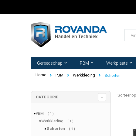
Ga
naar
de
inhoud
Zoek
Gereedschap
PBM
Werkplaats
Home
PBM
Werkkleding
Schorten
Sorteer o
CATEGORIE
PBM
product
1
Werkkleding
product
1
Schorten
product
1