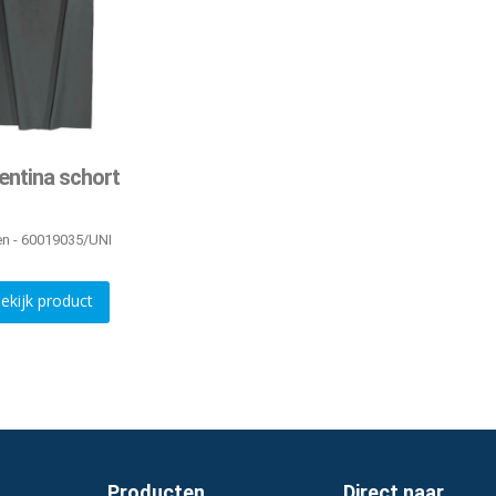
entina schort
en - 60019035/UNI
ekijk product
Producten
Direct naar