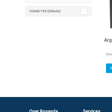
DIAMETER (DRAAD)
Arg
Sio
B
Over Rovanda
Services