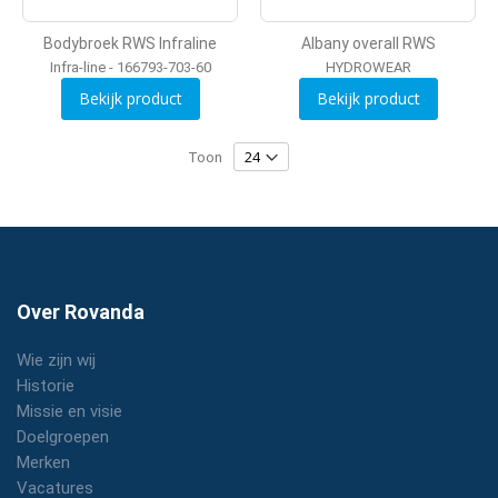
Bodybroek RWS Infraline
Albany overall RWS
Infra-line - 166793-703-60
HYDROWEAR
Bekijk product
Bekijk product
Toon
Over Rovanda
Wie zijn wij
Historie
Missie en visie
Doelgroepen
Merken
Vacatures