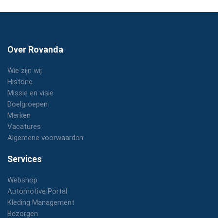
Over Rovanda
Wie zijn wij
Historie
Missie en visie
Doelgroepen
Merken
Vacatures
Algemene voorwaarden
Services
Webshop
Automotive Portal
Kleding Management
Bezorgen