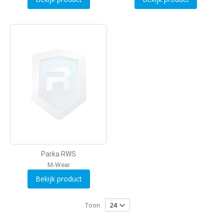
Parka RWS
M-Wear
Bekijk product
Toon