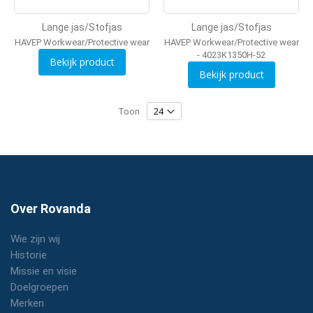
Lange jas/Stofjas
Lange jas/Stofjas
HAVEP Workwear/Protective wear
HAVEP Workwear/Protective wear
- 4023K1350H-52
Bekijk product
Bekijk product
Toon
Over Rovanda
Wie zijn wij
Historie
Missie en visie
Doelgroepen
Merken